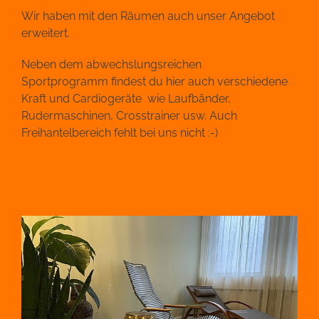
Wir haben mit den Räumen auch unser Angebot
erweitert.
Neben dem abwechslungsreichen
Sportprogramm findest du hier auch verschiedene
Kraft und Cardiogeräte wie Laufbänder,
Rudermaschinen, Crosstrainer usw. Auch
Freihantelbereich fehlt bei uns nicht :-)