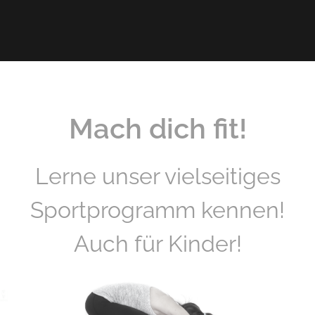
Mach dich fit!
Lerne unser vielseitiges
Sportprogramm kennen!
Auch für Kinder!